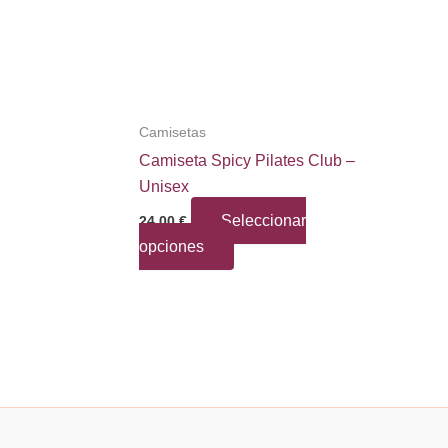
Camisetas
Camiseta Spicy Pilates Club –
Unisex
Seleccionar
24,00
€
Este
opciones
producto
tiene
múltiples
variantes.
Las
opciones
se