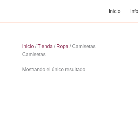
Ir
Inicio
Inf
al
contenido
Inicio
/
Tienda
/
Ropa
/ Camisetas
Camisetas
Mostrando el único resultado