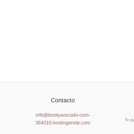
Contacto
info@bootyavocado-com-
Te ay
384010.hostingersite.com