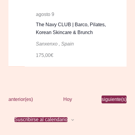
agosto 9
The Navy CLUB | Barco, Pilates,
Korean Skincare & Brunch
Sanxenxo
, Spain
175,00€
Eventos
Eventos
anterior(es)
Hoy
siguiente(s)
Suscribirse al calendario